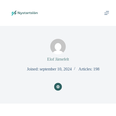
S
k
i
p
t
o
c
o
n
t
e
n
Elof Järnefelt
t
Joined: september 10, 2024
Articles: 198