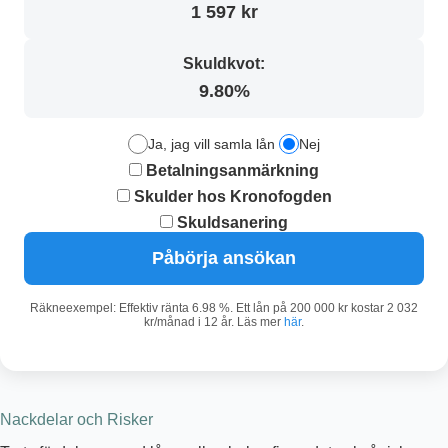
1 597 kr
Skuldkvot:
9.80%
Ja, jag vill samla lån
Nej
Betalningsanmärkning
Skulder hos Kronofogden
Skuldsanering
Påbörja ansökan
Räkneexempel: Effektiv ränta 6.98 %. Ett lån på 200 000 kr kostar 2 032
kr/månad i 12 år. Läs mer
här
.
Nackdelar och Risker