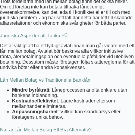
Trots fördelarna med lån mellan bolag finns det också risker.
Om ett företag inte kan betala tillbaka lånet enligt
överenskommelse, kan det leda till konflikter eller till och med
juridiska problem. Jag har sett fall där detta har lett till skadade
affärsrelationer och ekonomiska svårigheter för båda parter.
Juridiska Aspekter att Tänka På
Det är viktigt att ha ett tydligt avtal innan man går vidare med ett
lån mellan bolag. Avtalet bör beskriva alla villkor inklusive
ränta, återbetalningsplan och eventuella påföljder vid utebliven
betalning. Dessutom måste företagen följa skattereglerna för att
undvika böter eller andra konsekvenser.
Lån Mellan Bolag vs Traditionella Banklån
Mindre byråkrati:
Låneprocessen är ofta enklare utan
bankens inblandning.
Kostnadseffektivitet:
Lägre kostnader eftersom
mellanhänder elimineras.
Anpassningsbarhet:
Villkor kan skräddarsys efter
företagens unika behov.
När är Lån Mellan Bolag Ett Bra Alternativ?