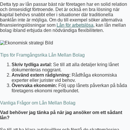
Detta typ av lån passar bäst när företagen har en solid relation
och ömsesidigt förtroende. Det är också en bra lösning när
kapital behövs snabbt eller i situationer där traditionella
banklån inte är möjliga. Om du till exempel söker alternativa
finansieringslösningar som
Lån för arbetslösa
, kan lån mellan
bolag ibland erbjuda den nödvändiga flexibiliteten.
Tips för Framgångsrika Lån Mellan Bolag
Skriv tydliga avtal:
Se till att alla detaljer kring lånet
dokumenteras noggrant.
Använd extern rådgivning:
Rådfråga ekonomiska
experter eller jurister vid behov.
Övervaka ekonomin:
Följ upp lånets påverkan på båda
företagens ekonomi regelbundet.
Vanliga Frågor om Lån Mellan Bolag
Vad behöver jag tänka på när jag ansöker om ett sådant
lån?
Se till att ha klara avtalsvillkor och förstå de skattemässiga