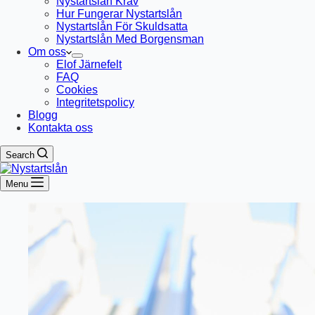
Nystartslån Krav
Hur Fungerar Nystartslån
Nystartslån För Skuldsatta
Nystartslån Med Borgensman
Om oss
Elof Järnefelt
FAQ
Cookies
Integritetspolicy
Blogg
Kontakta oss
Search
Menu