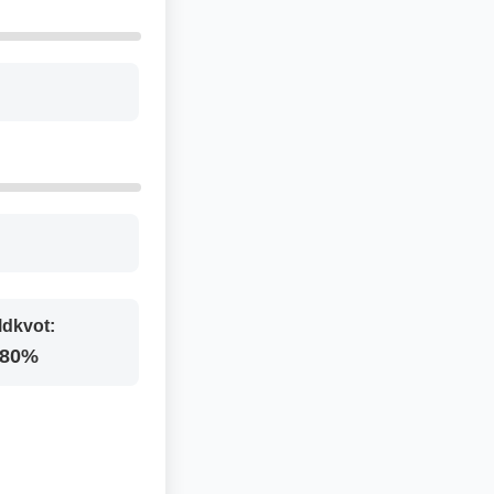
ldkvot:
.80%