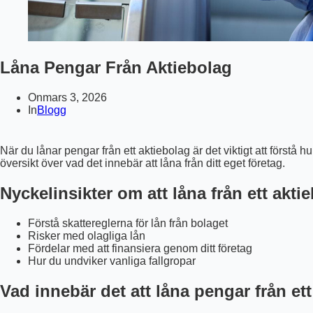
Låna Pengar Från Aktiebolag
On
mars 3, 2026
In
Blogg
När du lånar pengar från ett aktiebolag är det viktigt att förstå 
översikt över vad det innebär att låna från ditt eget företag.
Nyckelinsikter om att låna från ett akti
Förstå skattereglerna för lån från bolaget
Risker med olagliga lån
Fördelar med att finansiera genom ditt företag
Hur du undviker vanliga fallgropar
Vad innebär det att låna pengar från et