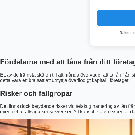
Räkneexem
Fördelarna med att låna från ditt företa
Ett av de främsta skälen till att många överväger att ta lån från si
detta vara ett bra sätt att utnyttja överflödigt kapital i företaget.
Risker och fallgropar
Det finns dock betydande risker vid felaktig hantering av lån frå
eventuella rättsliga konsekvenser. Att konsultera en expert är d