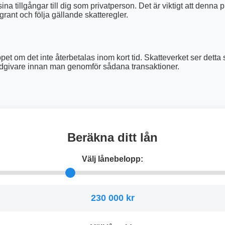
sina tillgångar till dig som privatperson. Det är viktigt att denna
ant och följa gällande skatteregler.
ppet om det inte återbetalas inom kort tid. Skatteverket ser dett
rådgivare innan man genomför sådana transaktioner.
Beräkna ditt lån
Välj lånebelopp:
230 000 kr