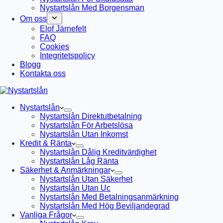
Nystartslån Med Borgensman
Om oss
Elof Järnefelt
FAQ
Cookies
Integritetspolicy
Blogg
Kontakta oss
Nystartslån
Nystartslån Direktutbetalning
Nystartslån För Arbetslösa
Nystartslån Utan Inkomst
Kredit & Ränta
Nystartslån Dålig Kreditvärdighet
Nystartslån Låg Ränta
Säkerhet & Anmärkningar
Nystartslån Utan Säkerhet
Nystartslån Utan Uc
Nystartslån Med Betalningsanmärkning
Nystartslån Med Hög Beviljandegrad
Vanliga Frågor