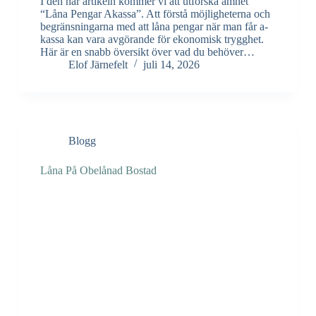
I den här artikeln kommer vi att utforska ämnet
“Låna Pengar Akassa”. Att förstå möjligheterna och
begränsningarna med att låna pengar när man får a-
kassa kan vara avgörande för ekonomisk trygghet.
Här är en snabb översikt över vad du behöver…
Elof Järnefelt
juli 14, 2026
Blogg
Låna På Obelånad Bostad