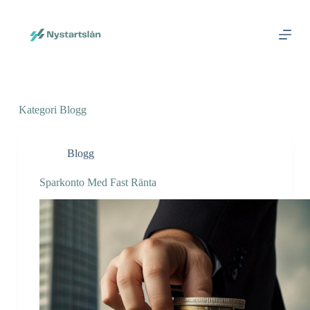
S
k
i
p
t
o
c
o
Kategori
Blogg
n
t
e
n
Blogg
t
Sparkonto Med Fast Ränta