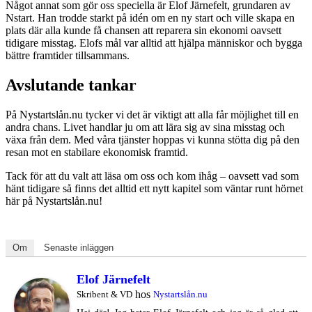
Något annat som gör oss speciella är Elof Järnefelt, grundaren av
Nstart. Han trodde starkt på idén om en ny start och ville skapa en
plats där alla kunde få chansen att reparera sin ekonomi oavsett
tidigare misstag. Elofs mål var alltid att hjälpa människor och bygga
bättre framtider tillsammans.
Avslutande tankar
På Nystartslån.nu tycker vi det är viktigt att alla får möjlighet till en
andra chans. Livet handlar ju om att lära sig av sina misstag och
växa från dem. Med våra tjänster hoppas vi kunna stötta dig på den
resan mot en stabilare ekonomisk framtid.
Tack för att du valt att läsa om oss och kom ihåg – oavsett vad som
hänt tidigare så finns det alltid ett nytt kapitel som väntar runt hörnet
här på Nystartslån.nu!
Om
Senaste inläggen
Elof Järnefelt
hos
Skribent & VD
Nystartslån.nu