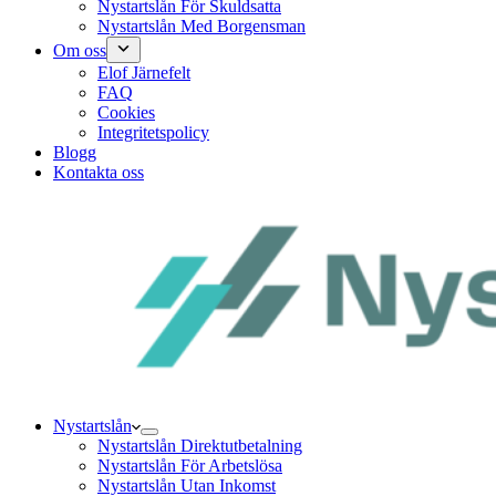
Nystartslån För Skuldsatta
Nystartslån Med Borgensman
Om oss
Elof Järnefelt
FAQ
Cookies
Integritetspolicy
Blogg
Kontakta oss
Nystartslån
Nystartslån Direktutbetalning
Nystartslån För Arbetslösa
Nystartslån Utan Inkomst