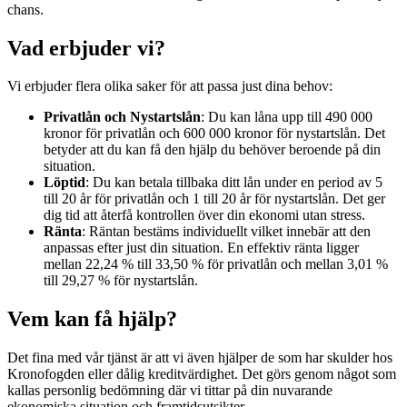
chans.
Vad erbjuder vi?
Vi erbjuder flera olika saker för att passa just dina behov:
Privatlån och Nystartslån
: Du kan låna upp till 490 000
kronor för privatlån och 600 000 kronor för nystartslån. Det
betyder att du kan få den hjälp du behöver beroende på din
situation.
Löptid
: Du kan betala tillbaka ditt lån under en period av 5
till 20 år för privatlån och 1 till 20 år för nystartslån. Det ger
dig tid att återfå kontrollen över din ekonomi utan stress.
Ränta
: Räntan bestäms individuellt vilket innebär att den
anpassas efter just din situation. En effektiv ränta ligger
mellan 22,24 % till 33,50 % för privatlån och mellan 3,01 %
till 29,27 % för nystartslån.
Vem kan få hjälp?
Det fina med vår tjänst är att vi även hjälper de som har skulder hos
Kronofogden eller dålig kreditvärdighet. Det görs genom något som
kallas personlig bedömning där vi tittar på din nuvarande
ekonomiska situation och framtidsutsikter.