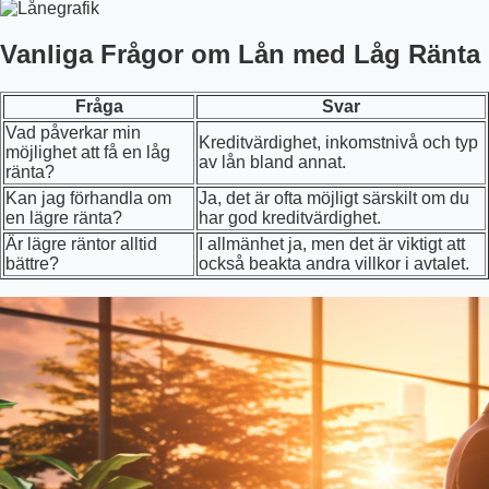
Vanliga Frågor om Lån med Låg Ränta
Fråga
Svar
Vad påverkar min
Kreditvärdighet, inkomstnivå och typ
möjlighet att få en låg
av lån bland annat.
ränta?
Kan jag förhandla om
Ja, det är ofta möjligt särskilt om du
en lägre ränta?
har god kreditvärdighet.
Är lägre räntor alltid
I allmänhet ja, men det är viktigt att
bättre?
också beakta andra villkor i avtalet.