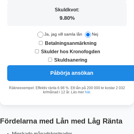
Skuldkvot:
9.80%
Ja, jag vill samla lån
Nej
Betalningsanmärkning
Skulder hos Kronofogden
Skuldsanering
Påbörja ansökan
Räkneexempel: Effektiv ränta 6.98 %. Ett lån på 200 000 kr kostar 2 032
kr/månad i 12 år. Läs mer
här
.
Fördelarna med Lån med Låg Ränta
Minskade månadskostnader.