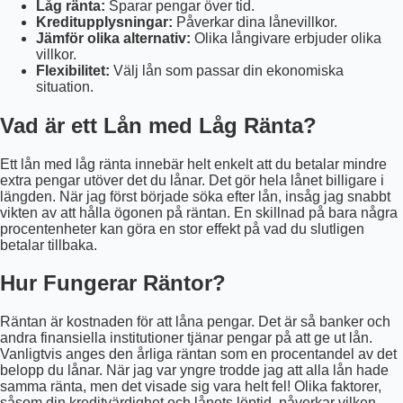
Låg ränta:
Sparar pengar över tid.
Kreditupplysningar:
Påverkar dina lånevillkor.
Jämför olika alternativ:
Olika långivare erbjuder olika
villkor.
Flexibilitet:
Välj lån som passar din ekonomiska
situation.
Vad är ett Lån med Låg Ränta?
Ett lån med låg ränta innebär helt enkelt att du betalar mindre
extra pengar utöver det du lånar. Det gör hela lånet billigare i
längden. När jag först började söka efter lån, insåg jag snabbt
vikten av att hålla ögonen på räntan. En skillnad på bara några
procentenheter kan göra en stor effekt på vad du slutligen
betalar tillbaka.
Hur Fungerar Räntor?
Räntan är kostnaden för att låna pengar. Det är så banker och
andra finansiella institutioner tjänar pengar på att ge ut lån.
Vanligtvis anges den årliga räntan som en procentandel av det
belopp du lånar. När jag var yngre trodde jag att alla lån hade
samma ränta, men det visade sig vara helt fel! Olika faktorer,
såsom din kreditvärdighet och lånets löptid, påverkar vilken