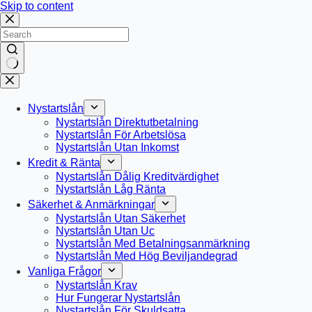
Skip to content
No
results
Nystartslån
Nystartslån Direktutbetalning
Nystartslån För Arbetslösa
Nystartslån Utan Inkomst
Kredit & Ränta
Nystartslån Dålig Kreditvärdighet
Nystartslån Låg Ränta
Säkerhet & Anmärkningar
Nystartslån Utan Säkerhet
Nystartslån Utan Uc
Nystartslån Med Betalningsanmärkning
Nystartslån Med Hög Beviljandegrad
Vanliga Frågor
Nystartslån Krav
Hur Fungerar Nystartslån
Nystartslån För Skuldsatta