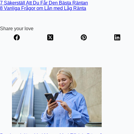
7
Säkerställ Att Du Får Den Bästa Räntan
8
Vanliga Frågor om Lån med Låg Ränta
Share your love