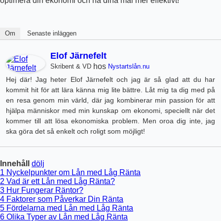
optimera din ekonomi och nå dina mål mer effektivt!
Om
Senaste inläggen
Elof Järnefelt
hos
Skribent & VD
Nystartslån.nu
Hej där! Jag heter Elof Järnefelt och jag är så glad att du har
kommit hit för att lära känna mig lite bättre. Låt mig ta dig med på
en resa genom min värld, där jag kombinerar min passion för att
hjälpa människor med min kunskap om ekonomi, speciellt när det
kommer till att lösa ekonomiska problem. Men oroa dig inte, jag
ska göra det så enkelt och roligt som möjligt!
Innehåll
dölj
1
Nyckelpunkter om Lån med Låg Ränta
2
Vad är ett Lån med Låg Ränta?
3
Hur Fungerar Räntor?
4
Faktorer som Påverkar Din Ränta
5
Fördelarna med Lån med Låg Ränta
6
Olika Typer av Lån med Låg Ränta