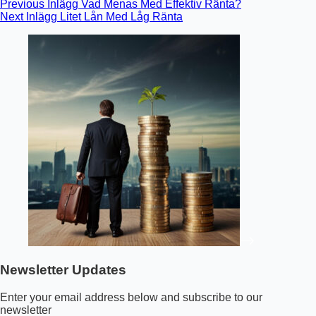
Previous
Inlägg
Vad Menas Med Effektiv Ränta?
Next
Inlägg
Litet Lån Med Låg Ränta
Newsletter Updates
Enter your email address below and subscribe to our
newsletter