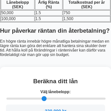
Lånebelopp
Årlig Ränta
Totalkostnad per år
(SEK)
(%)
(SEK)
50,000
1.5
750
100,000
1.5
1,500
Hur påverkar räntan din återbetalning?
En högre ränta innebär högre månatliga betalningar medan en
lägre ränta kan göra det enklare att hantera sina skulder över
tid. Att hålla koll på förändringar i räntenivåer kan därför vara
fördelaktigt när man gör upp sin budget.
Beräkna ditt lån
Välj lånebelopp:
230 000 kr