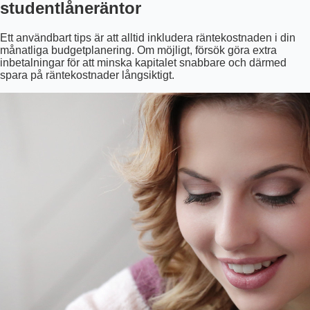
studentlåneräntor
Ett användbart tips är att alltid inkludera räntekostnaden i din
månatliga budgetplanering. Om möjligt, försök göra extra
inbetalningar för att minska kapitalet snabbare och därmed
spara på räntekostnader långsiktigt.