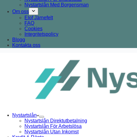
Nystartslån Med Borgensman
Om oss
Elof Järnefelt
FAQ
Cookies
Integritetspolicy
Blogg
Kontakta oss
Nystartslån
Nystartslån Direktutbetalning
Nystartslån För Arbetslösa
Nystartslån Utan Inkomst