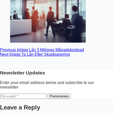
Previous
Inlägg
Lån 3 Miljoner Månadskostnad
Next
Inlägg
Ta Lån Efter Skuldsanering
Newsletter Updates
Enter your email address below and subscribe to our
newsletter
Prenumerera
Leave a Reply