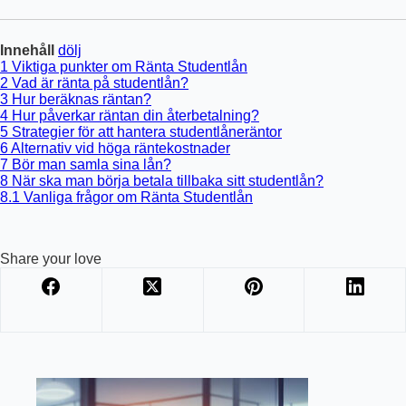
Innehåll
dölj
1
Viktiga punkter om Ränta Studentlån
2
Vad är ränta på studentlån?
3
Hur beräknas räntan?
4
Hur påverkar räntan din återbetalning?
5
Strategier för att hantera studentlåneräntor
6
Alternativ vid höga räntekostnader
7
Bör man samla sina lån?
8
När ska man börja betala tillbaka sitt studentlån?
8.1
Vanliga frågor om Ränta Studentlån
Share your love