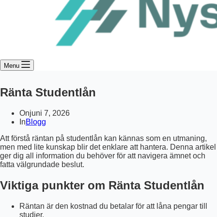
Menu
Ränta Studentlån
On
juni 7, 2026
In
Blogg
Att förstå räntan på studentlån kan kännas som en utmaning,
men med lite kunskap blir det enklare att hantera. Denna artikel
ger dig all information du behöver för att navigera ämnet och
fatta välgrundade beslut.
Viktiga punkter om Ränta Studentlån
Räntan är den kostnad du betalar för att låna pengar till
studier.