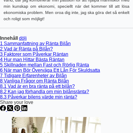
min kunskap om ekonomi, speciellt när det kommer till att lösa
ekonomiska problem. Men oroa dig inte, jag ska göra det så enkelt
och roligt som möjligt!
Innehåll
dölj
1
Sammanfattning av Ränta Bilån
2
Vad är Ränta på Bilån?
3
Faktorer som Påverkar Räntan
4
Hur man Hittar Bästa Räntan
5
Skillnaden mellan Fast och Rörlig Ränta
6
När man Bör Överväga Ett Lån För Skuldsatta
7
Tidigare Erfarenheter av Bilån
8
Vanliga Frågor om Ränta Bilån
8.1
Vad är en bra ränta på ett bilån?
8.2
Kan jag förhandla om min bilånsränta?
8.3
Påverkar bilens värde min ränta?
Share your love