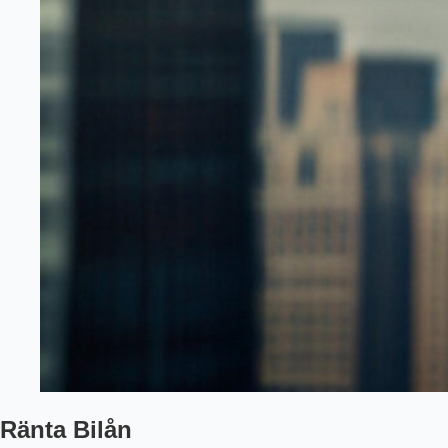
Ränta Bilån