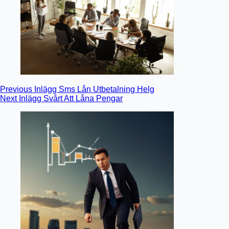
Previous
Inlägg
Sms Lån Utbetalning Helg
Next
Inlägg
Svårt Att Låna Pengar