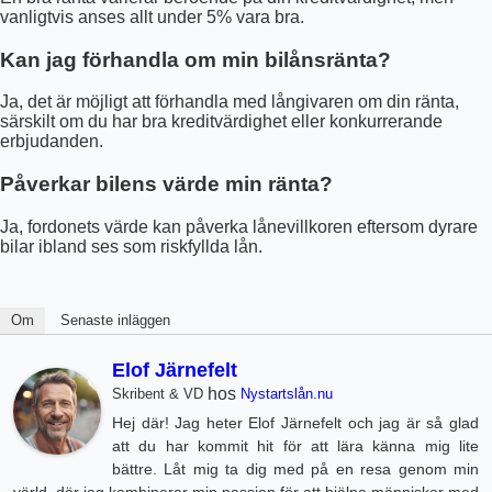
vanligtvis anses allt under 5% vara bra.
Kan jag förhandla om min bilånsränta?
Ja, det är möjligt att förhandla med långivaren om din ränta,
särskilt om du har bra kreditvärdighet eller konkurrerande
erbjudanden.
Påverkar bilens värde min ränta?
Ja, fordonets värde kan påverka lånevillkoren eftersom dyrare
bilar ibland ses som riskfyllda lån.
Om
Senaste inläggen
Elof Järnefelt
hos
Skribent & VD
Nystartslån.nu
Hej där! Jag heter Elof Järnefelt och jag är så glad
att du har kommit hit för att lära känna mig lite
bättre. Låt mig ta dig med på en resa genom min
värld, där jag kombinerar min passion för att hjälpa människor med