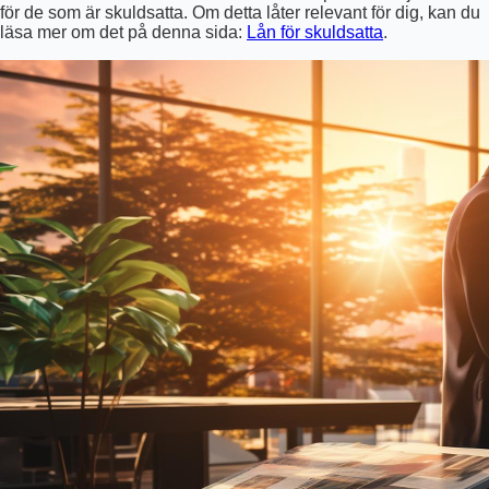
för de som är skuldsatta. Om detta låter relevant för dig, kan du
läsa mer om det på denna sida:
Lån för skuldsatta
.