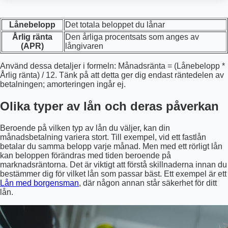
Lånebelopp
Det totala beloppet du lånar
Årlig ränta
Den årliga procentsats som anges av
(APR)
långivaren
Använd dessa detaljer i formeln: Månadsränta = (Lånebelopp *
Årlig ränta) / 12. Tänk på att detta ger dig endast räntedelen av
betalningen; amorteringen ingår ej.
Olika typer av lån och deras påverkan
Beroende på vilken typ av lån du väljer, kan din
månadsbetalning variera stort. Till exempel, vid ett fastlån
betalar du samma belopp varje månad. Men med ett rörligt lån
kan beloppen förändras med tiden beroende på
marknadsräntorna. Det är viktigt att förstå skillnaderna innan du
bestämmer dig för vilket lån som passar bäst. Ett exempel är ett
Lån med borgensman
, där någon annan står säkerhet för ditt
lån.