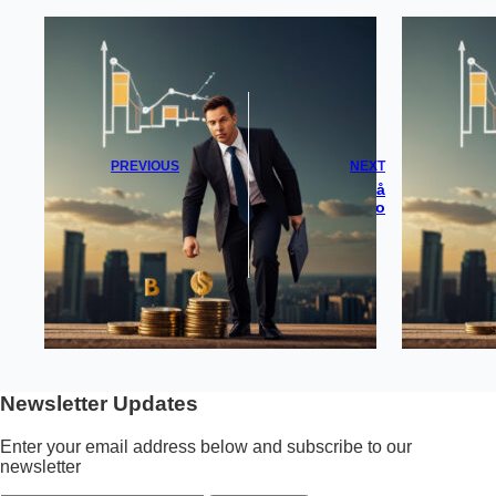
PREVIOUS
NEXT
Lån
Ränta På
Sommarstuga
Skattekonto
Newsletter Updates
Enter your email address below and subscribe to our
newsletter