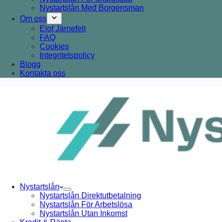
Nystartslån Med Borgensman
Om oss
Elof Järnefelt
FAQ
Cookies
Integritetspolicy
Blogg
Kontakta oss
Nystartslån
Nystartslån Direktutbetalning
Nystartslån För Arbetslösa
Nystartslån Utan Inkomst