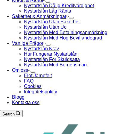
Kredit & Ränta
Nystartslån Dålig Kreditvärdighet
Nystartslån Låg Ränta
Säkerhet & Anmärkningar
Nystartslån Utan Säkerhet
Nystartslån Utan Uc
Nystartslån Med Betalningsanmärkning
Nystartslån Med Hög Beviljandegrad
Vanliga Frågor
Nystartslån Krav
Hur Fungerar Nystartslån
Nystartslån För Skuldsatta
Nystartslån Med Borgensman
Om oss
Elof Järnefelt
FAQ
Cookies
Integritetspolicy
Blogg
Kontakta oss
Search