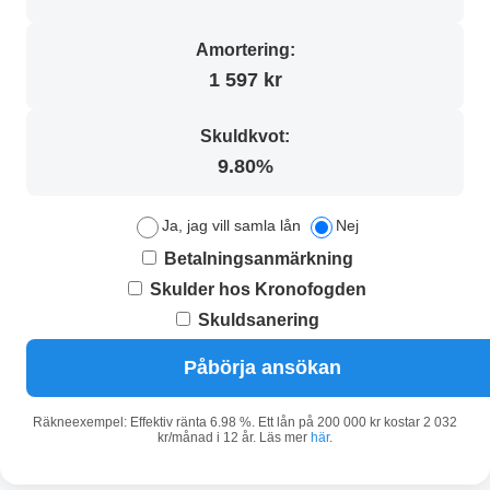
Amortering:
1 597 kr
Skuldkvot:
9.80%
Ja, jag vill samla lån
Nej
Betalningsanmärkning
Skulder hos Kronofogden
Skuldsanering
Påbörja ansökan
Räkneexempel: Effektiv ränta 6.98 %. Ett lån på 200 000 kr kostar 2 032
kr/månad i 12 år. Läs mer
här
.