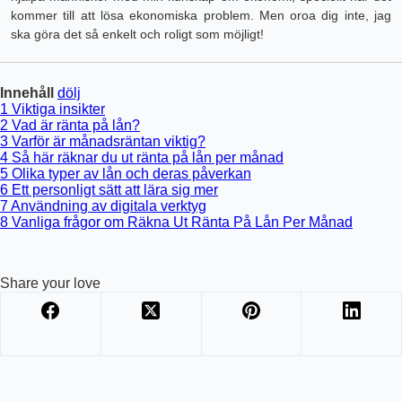
kommer till att lösa ekonomiska problem. Men oroa dig inte, jag
ska göra det så enkelt och roligt som möjligt!
Innehåll
dölj
1
Viktiga insikter
2
Vad är ränta på lån?
3
Varför är månadsräntan viktig?
4
Så här räknar du ut ränta på lån per månad
5
Olika typer av lån och deras påverkan
6
Ett personligt sätt att lära sig mer
7
Användning av digitala verktyg
8
Vanliga frågor om Räkna Ut Ränta På Lån Per Månad
Share your love