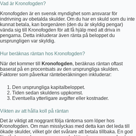
Vad är Kronofogden?
Kronofogden är en svensk myndighet som ansvarar för
indrivning av obetalda skulder. Om du har en skuld som du inte
kunnat betala, kan borgenären (den du är skyldig pengar)
vända sig till Kronofogden för att få hjälp med att driva in
pengarna. Detta inkluderar även ränta på beloppet du
ursprungligen var skyldig.
Hur beräknas räntan hos Kronofogden?
När det kommer till
Kronofogden
, beräknas räntan oftast
baserat på en procentsats av den ursprungliga skulden.
Faktorer som påverkar ränteberäkningen inkluderar:
Den ursprungliga kapitalbeloppet.
Tiden sedan skuldens uppkomst.
Eventuella ytterligare avgifter eller kostnader.
Vikten av att hålla koll på räntan
Det är viktigt att noggrant följa räntorna som löper hos
Kronofogden. Om man misslyckas med detta kan det leda till
ökade skulder, vilket gör det svårare att betala tillbaka. En god