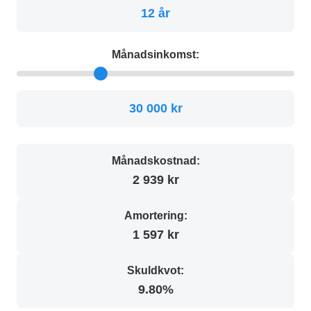
12 år
Månadsinkomst:
30 000 kr
Månadskostnad:
2 939 kr
Amortering:
1 597 kr
Skuldkvot:
9.80%