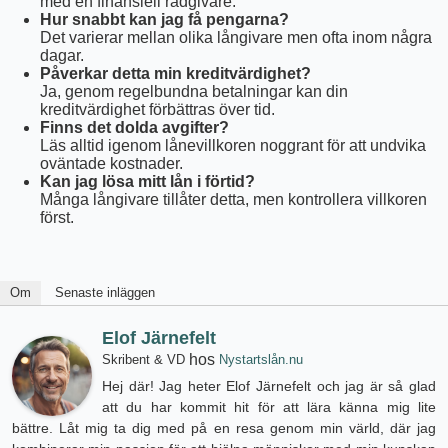
med en finansiell rådgivare.
Hur snabbt kan jag få pengarna?
Det varierar mellan olika långivare men ofta inom några
dagar.
Påverkar detta min kreditvärdighet?
Ja, genom regelbundna betalningar kan din
kreditvärdighet förbättras över tid.
Finns det dolda avgifter?
Läs alltid igenom lånevillkoren noggrant för att undvika
oväntade kostnader.
Kan jag lösa mitt lån i förtid?
Många långivare tillåter detta, men kontrollera villkoren
först.
Om
Senaste inläggen
Elof Järnefelt
hos
Skribent & VD
Nystartslån.nu
Hej där! Jag heter Elof Järnefelt och jag är så glad
att du har kommit hit för att lära känna mig lite
bättre. Låt mig ta dig med på en resa genom min värld, där jag