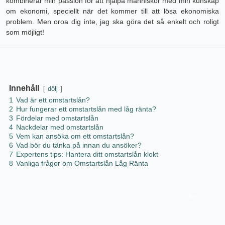
kombinerar min passion för att hjälpa människor med min kunskap
om ekonomi, speciellt när det kommer till att lösa ekonomiska
problem. Men oroa dig inte, jag ska göra det så enkelt och roligt
som möjligt!
Innehåll
dölj
1
Vad är ett omstartslån?
2
Hur fungerar ett omstartslån med låg ränta?
3
Fördelar med omstartslån
4
Nackdelar med omstartslån
5
Vem kan ansöka om ett omstartslån?
6
Vad bör du tänka på innan du ansöker?
7
Expertens tips: Hantera ditt omstartslån klokt
8
Vanliga frågor om Omstartslån Låg Ränta