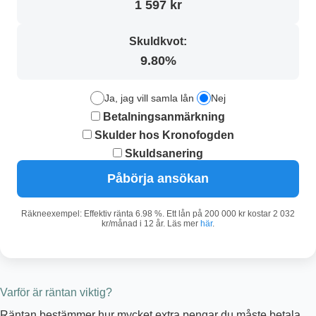
1 597 kr
Skuldkvot:
9.80%
Ja, jag vill samla lån
Nej
Betalningsanmärkning
Skulder hos Kronofogden
Skuldsanering
Påbörja ansökan
Räkneexempel: Effektiv ränta 6.98 %. Ett lån på 200 000 kr kostar 2 032
kr/månad i 12 år. Läs mer
här
.
Varför är räntan viktig?
Räntan bestämmer hur mycket extra pengar du måste betala