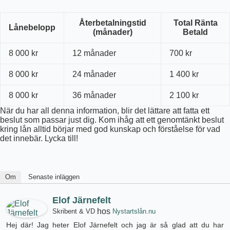
Återbetalningstid
Total Ränta
Lånebelopp
(månader)
Betald
8 000 kr
12 månader
700 kr
8 000 kr
24 månader
1 400 kr
8 000 kr
36 månader
2 100 kr
När du har all denna information, blir det lättare att fatta ett
beslut som passar just dig. Kom ihåg att ett genomtänkt beslut
kring lån alltid börjar med god kunskap och förståelse för vad
det innebär. Lycka till!
Om
Senaste inläggen
Elof Järnefelt
hos
Skribent & VD
Nystartslån.nu
Hej där! Jag heter Elof Järnefelt och jag är så glad att du har