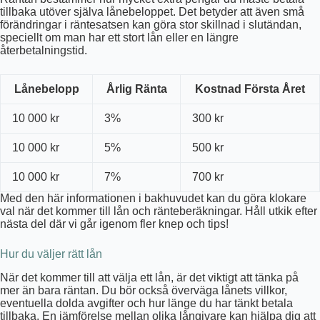
tillbaka utöver själva lånebeloppet. Det betyder att även små
förändringar i räntesatsen kan göra stor skillnad i slutändan,
speciellt om man har ett stort lån eller en längre
återbetalningstid.
Lånebelopp
Årlig Ränta
Kostnad Första Året
10 000 kr
3%
300 kr
10 000 kr
5%
500 kr
10 000 kr
7%
700 kr
Med den här informationen i bakhuvudet kan du göra klokare
val när det kommer till lån och ränteberäkningar. Håll utkik efter
nästa del där vi går igenom fler knep och tips!
Hur du väljer rätt lån
När det kommer till att välja ett lån, är det viktigt att tänka på
mer än bara räntan. Du bör också överväga lånets villkor,
eventuella dolda avgifter och hur länge du har tänkt betala
tillbaka. En jämförelse mellan olika långivare kan hjälpa dig att