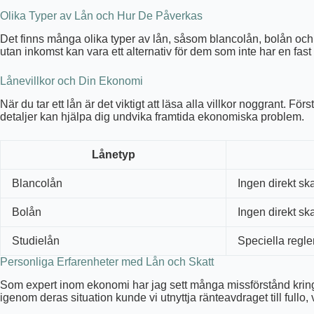
Olika Typer av Lån och Hur De Påverkas
Det finns många olika typer av lån, såsom blancolån, bolån och st
utan inkomst kan vara ett alternativ för dem som inte har en fas
Lånevillkor och Din Ekonomi
När du tar ett lån är det viktigt att läsa alla villkor noggrant. F
detaljer kan hjälpa dig undvika framtida ekonomiska problem.
Lånetyp
Blancolån
Ingen direkt sk
Bolån
Ingen direkt sk
Studielån
Speciella regler
Personliga Erfarenheter med Lån och Skatt
Som expert inom ekonomi har jag sett många missförstånd kring skat
igenom deras situation kunde vi utnyttja ränteavdraget till full