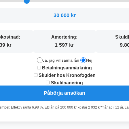
30 000 kr
kostnad:
Amortering:
Skuld
39 kr
1 597 kr
9.8
Ja, jag vill samla lån
Nej
Betalningsanmärkning
Skulder hos Kronofogden
Skuldsanering
Påbörja ansökan
pel: Effektiv ränta 6.98 %. Ett lån på 200 000 kr kostar 2 032 kr/månad i 12 år. L