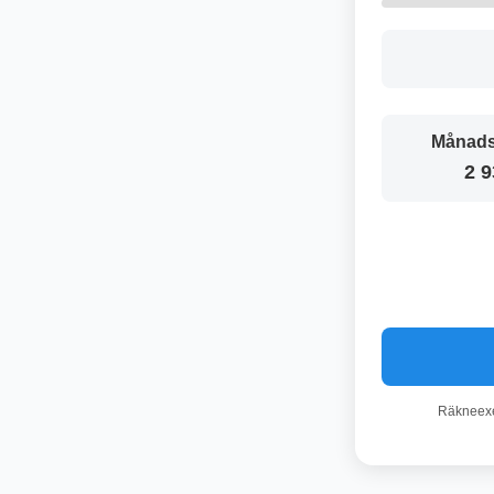
Månads
2 9
Räkneexem