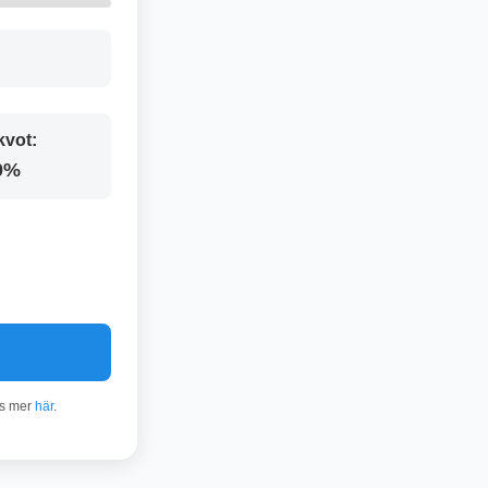
kvot:
0%
äs mer
här
.