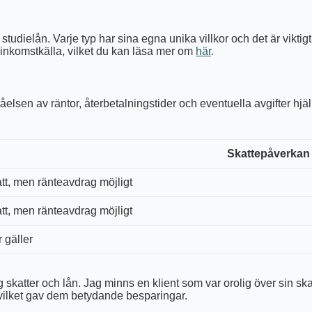
udielån. Varje typ har sina egna unika villkor och det är viktigt 
t inkomstkälla, vilket du kan läsa mer om
här
.
örståelsen av räntor, återbetalningstider och eventuella avgifter hj
Skattepåverkan
att, men ränteavdrag möjligt
att, men ränteavdrag möjligt
 gäller
ter och lån. Jag minns en klient som var orolig över sin skattesit
o, vilket gav dem betydande besparingar.