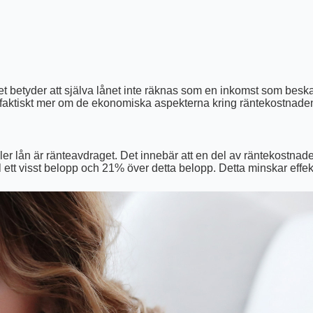
et betyder att själva lånet inte räknas som en inkomst som beskat
r det faktiskt mer om de ekonomiska aspekterna kring räntekostnad
er lån är ränteavdraget. Det innebär att en del av räntekostnade
ett visst belopp och 21% över detta belopp. Detta minskar effekti