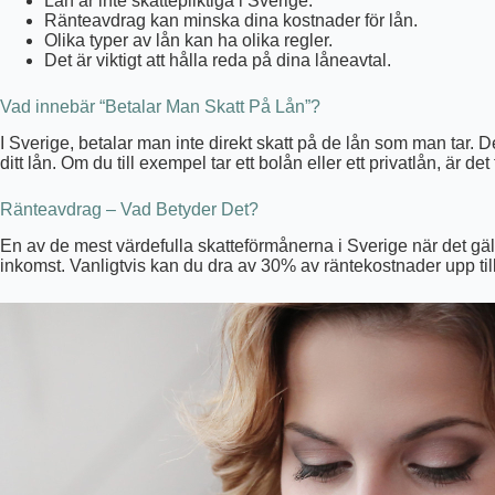
Lån är inte skattepliktiga i Sverige.
Ränteavdrag kan minska dina kostnader för lån.
Olika typer av lån kan ha olika regler.
Det är viktigt att hålla reda på dina låneavtal.
Vad innebär “Betalar Man Skatt På Lån”?
I Sverige, betalar man inte direkt skatt på de lån som man tar. D
ditt lån. Om du till exempel tar ett bolån eller ett privatlån, ä
Ränteavdrag – Vad Betyder Det?
En av de mest värdefulla skatteförmånerna i Sverige när det gäll
inkomst. Vanligtvis kan du dra av 30% av räntekostnader upp till 