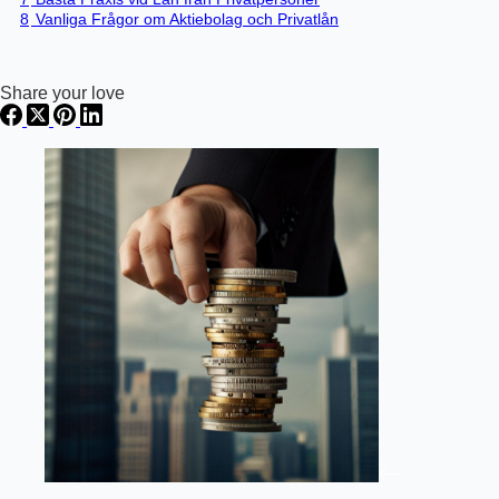
8
Vanliga Frågor om Aktiebolag och Privatlån
Share your love