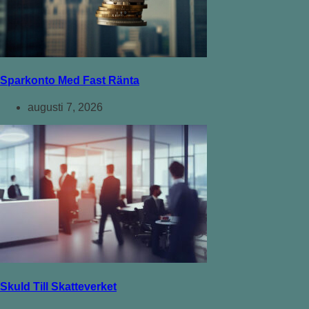
Sparkonto Med Fast Ränta
augusti 7, 2026
Skuld Till Skatteverket