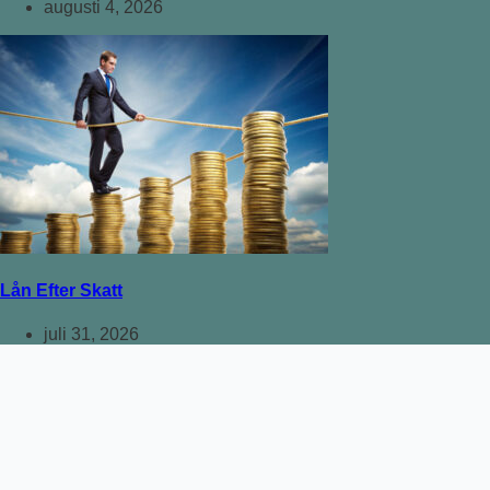
augusti 4, 2026
Lån Efter Skatt
juli 31, 2026