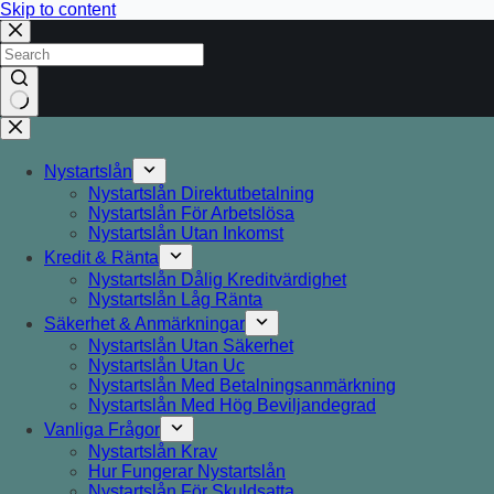
Skip to content
No
results
Nystartslån
Nystartslån Direktutbetalning
Nystartslån För Arbetslösa
Nystartslån Utan Inkomst
Kredit & Ränta
Nystartslån Dålig Kreditvärdighet
Nystartslån Låg Ränta
Säkerhet & Anmärkningar
Nystartslån Utan Säkerhet
Nystartslån Utan Uc
Nystartslån Med Betalningsanmärkning
Nystartslån Med Hög Beviljandegrad
Vanliga Frågor
Nystartslån Krav
Hur Fungerar Nystartslån
Nystartslån För Skuldsatta